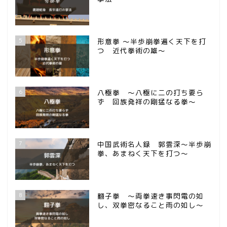
5
形意拳 ～半歩崩拳遍く天下を打
つ 近代拳術の雄～
6
八極拳 ～八極に二の打ち要ら
ず 回族発祥の剛猛なる拳～
7
中国武術名人録 郭雲深～半歩崩
拳、あまねく天下を打つ～
8
翻子拳 ～両拳速き事閃電の如
し、双拳密なること雨の如し～