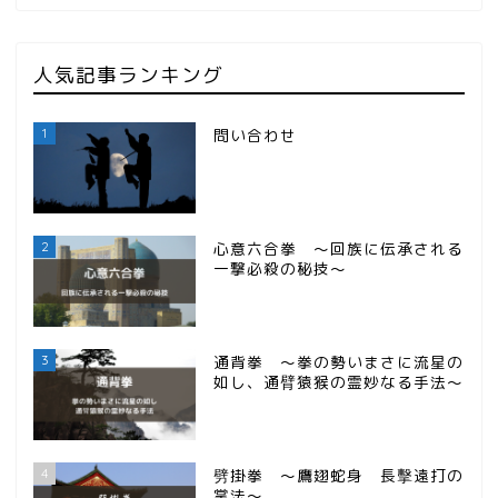
人気記事ランキング
1
問い合わせ
2
心意六合拳 ～回族に伝承される
一撃必殺の秘技～
3
通背拳 ～拳の勢いまさに流星の
如し、通臂猿猴の霊妙なる手法～
4
劈掛拳 ～鷹翅蛇身 長擊遠打の
掌法～