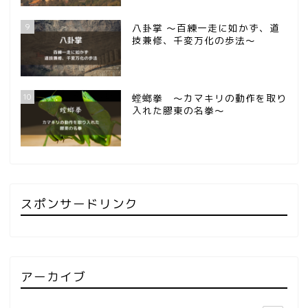
9
八卦掌 ～百練一走に如かず、道
技兼修、千変万化の歩法～
10
螳螂拳 ～カマキリの動作を取り
入れた膠東の名拳～
スポンサードリンク
アーカイブ