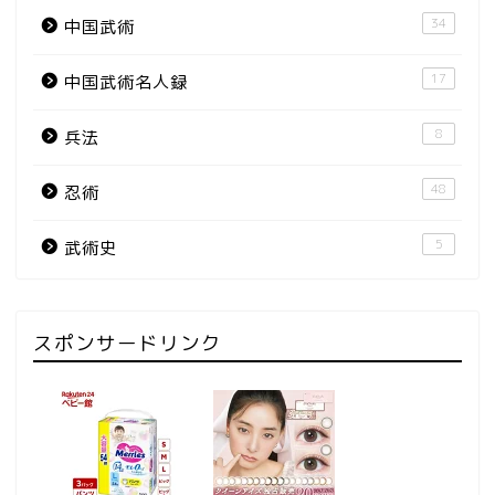
34
中国武術
17
中国武術名人録
8
兵法
48
忍術
5
武術史
スポンサードリンク