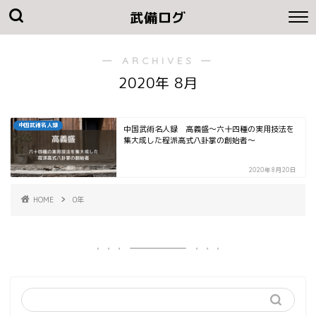
武備ログ
― ARCHIVES ―
2020年 8月
中国武術名人録
中国武術名人録 高義盛～六十四種の実用技法を
集大成した程派高式八卦掌の創始者～
2020年8月20日
HOME
0年