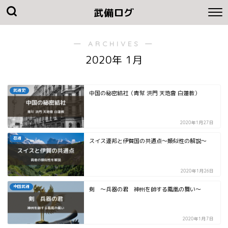
武備ログ
― ARCHIVES ―
2020年 1月
武術史
中国の秘密結社（青幫 洪門 天地會 白蓮教）
2020年1月27日
忍術
スイス連邦と伊賀国の共通点～類似性の解説～
2020年1月26日
中国武術
剣 ～兵器の君 神州を帥する鳳凰の舞い～
2020年1月7日