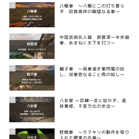
6
八極拳 ～八極に二の打ち要ら
ず 回族発祥の剛猛なる拳～
7
中国武術名人録 郭雲深～半歩崩
拳、あまねく天下を打つ～
8
翻子拳 ～両拳速き事閃電の如
し、双拳密なること雨の如し～
9
八卦掌 ～百練一走に如かず、道
技兼修、千変万化の歩法～
10
螳螂拳 ～カマキリの動作を取り
入れた膠東の名拳～