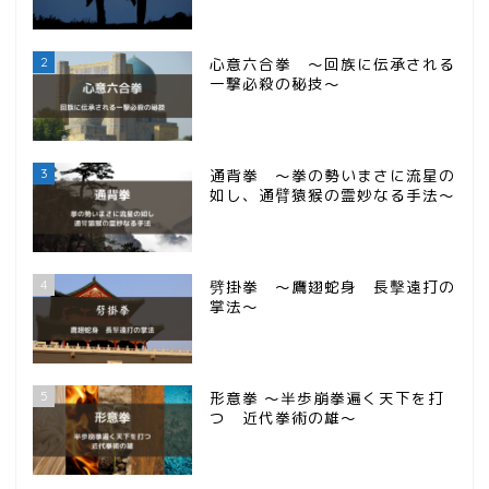
2
心意六合拳 ～回族に伝承される
一撃必殺の秘技～
3
通背拳 ～拳の勢いまさに流星の
如し、通臂猿猴の霊妙なる手法～
4
劈掛拳 ～鷹翅蛇身 長擊遠打の
掌法～
5
形意拳 ～半歩崩拳遍く天下を打
つ 近代拳術の雄～