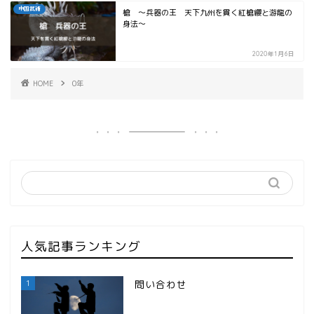
中国武術
槍 ～兵器の王 天下九州を貫く紅槍纓と游龍の
身法～
2020年1月6日
HOME
0年
人気記事ランキング
1
問い合わせ