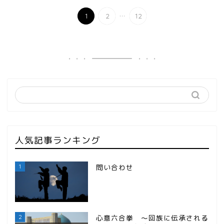
...
1
2
12
人気記事ランキング
1
問い合わせ
2
心意六合拳 ～回族に伝承される