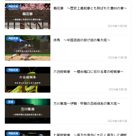
中国武術
梅花拳 ～歴史上義和拳とも呼ばれた曹州の拳～
2024年11月2日
中国武術
摔角 ～中国武術の投げ技の集大成～
2024年11月1日
中国武術
六合螳螂拳 ～煙台竜口に伝わる柔の螳螂拳～
2024年9月1日
忍術
万川集海～伊賀・甲賀の忍術体系の集大成～
2024年6月11日
中国武術
七星螳螂拳 ～南方や海外にも広く普及した硬螳