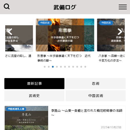
武備ログ
中国武術
中国武術
いまさに流星の如し、通
形意拳 ～半歩崩拳遍く天下を打つ 近代
八卦掌 ～百練一走に如
..
拳術の雄～
千変万化の歩法～
最新記事
忍術
武術史
中国武術
中国武術名人録
李崑山 ～山東一条槍と言われた梅花螳螂拳の名師
～
2025年10月23日