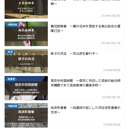
螂～
2024年5月29日
中国武術
梅花螳螂拳 ～梅の花弁を想起する変幻自在の連
環打法～
2024年5月27日
兵法
孫子の兵法 ～兵は詐を厭わず～
2023年3月9日
武術史
南京中央国術館 ～南京に存在した武術の総合研
究機関であり武術教育の最高学府～
2023年2月15日
中国武術
尚派形意拳 ～尚雲祥が起こした河北派形意拳の
支派～
2023年2月6日