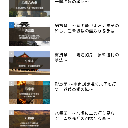
一撃必殺の秘技～
3
通背拳 ～拳の勢いまさに流星の
如し、通臂猿猴の霊妙なる手法～
4
劈掛拳 ～鷹翅蛇身 長擊遠打の
掌法～
5
形意拳 ～半歩崩拳遍く天下を打
つ 近代拳術の雄～
6
八極拳 ～八極に二の打ち要ら
ず 回族発祥の剛猛なる拳～