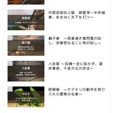
7
中国武術名人録 郭雲深～半歩崩
拳、あまねく天下を打つ～
8
翻子拳 ～両拳速き事閃電の如
し、双拳密なること雨の如し～
9
八卦掌 ～百練一走に如かず、道
技兼修、千変万化の歩法～
10
螳螂拳 ～カマキリの動作を取り
入れた膠東の名拳～